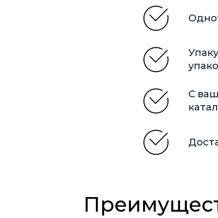
Одно
Упак
упако
С ва
катал
Дост
Преимущест