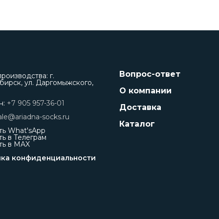
Вопрос-ответ
роизводства: г.
ирск, ул. Даргомыжского,
О компании
н:
+7 905 957-36-01
Доставка
ale@ariadna-socks.ru
Каталог
ть What'sApp
ь в Телеграм
ть в MAX
ка конфиденциальности