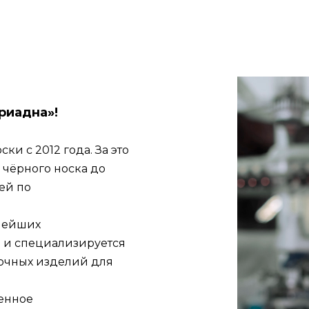
риадна»!
ки с 2012 года. За это
 чёрного носка до
ей по
нейших
 и специализируется
сочных изделий для
менное