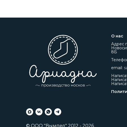
О нас
Адрес п
Новосиб
8Б
Телефо
email:
s
Написа
Написат
Написа
Полити
© ООО "Вымпел" 2012 - 2026