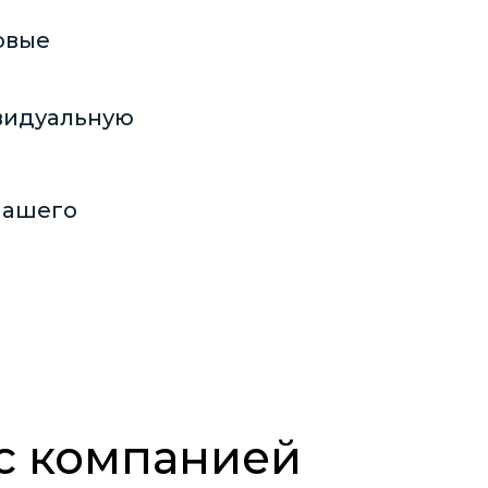
овые
видуальную
нашего
с компанией