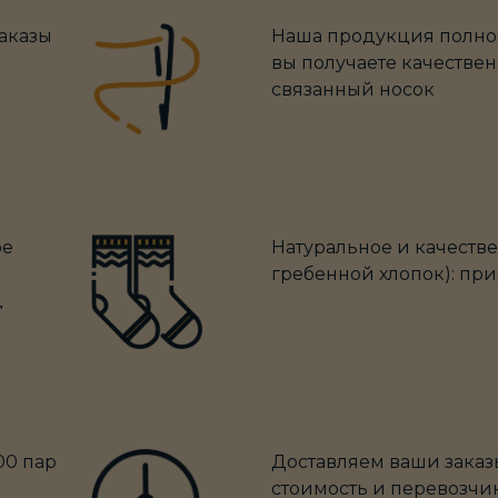
заказы
Наша продукция полно
вы получаете качествен
связанный носок
ое
Натуральное и качеств
гребенной хлопок): при
д
00 пар
Доставляем ваши заказы
стоимость и перевозчи