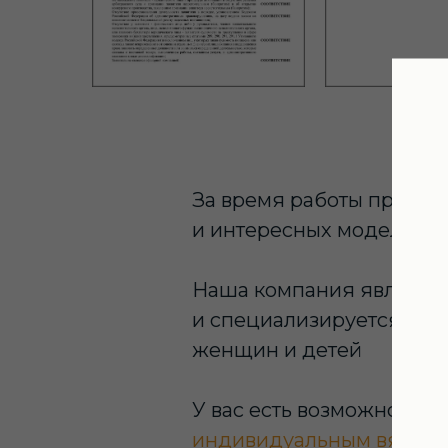
За время работы произво
и интересных моделей п
Наша компания являетс
и специализируется на 
женщин и детей
У вас есть возможность 
индивидуальным вязаны