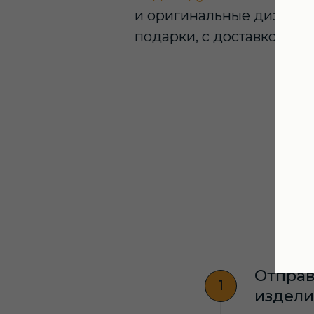
и оригинальные дизайны 
подарки, с доставкой по
К
Отправ
издели