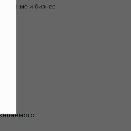
оративные и бизнес
ь?
желаемого