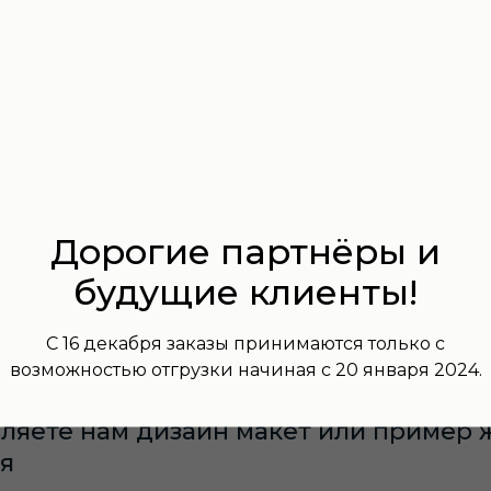
в короткие сроки. Изготовим для вас корп
 всей территории России.
Дорогие партнёры и
ак мы будем работат
будущие клиенты!
С 16 декабря заказы принимаются только с
возможностью отгрузки начиная с 20 января 2024.
ляете нам дизайн макет или пример 
я