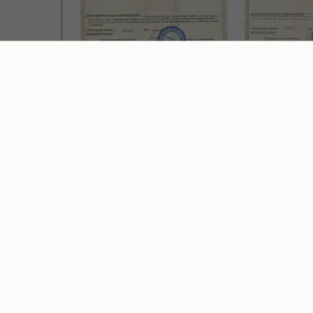
дство выросло от простого чёрного носка д
о индивидуальному заказу.
я одним из крупнейших производителей на
выпуске летних и зимних чулочно-носочных
выбрать носки
с готовым принтом
или сделат
м рисунком
. Поставляем крупные объемы, к