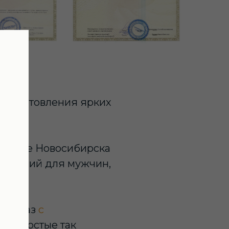
о изготовления ярких
 рынке Новосибирска
 изделий для мужчин,
ь заказ
с
ак простые так